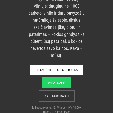
Vilniuje: daugiau nei 1000
parketo, vinilo ir durų pavyzdžių
natūralioje šviesoje, tikslus
skaičiavimas jūsų plotui ir
patarimas – kokios grindys tiks
būtent jūsų patalpai, o kokios
nevertos savo kainos. Kava –
mūsų.
SKAMBINTI: +370 613 899 55
WHATSAPP
KAIP MUS RASTI
T. Ševčenkos g. 19, Vilnius · I–V 10:00–
18:00 · VI 11:00–15:00