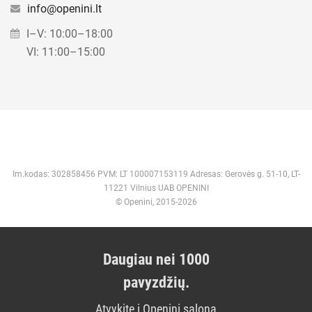
info@openini.lt
I–V: 10:00–18:00
VI: 11:00–15:00
Im.kodas: 302858456 PVM: LT 100007153119 Adresas: Gerovės g. 51-10, LT-
11221 Vilnius UAB OPENINI
© Openini, 2015-2026
Daugiau nei 1000
pavyzdžių.
Atvykite į Openini saloną