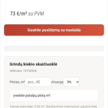
73 €/m²
su PVM
Gaukite pasiūlymą su nuolaida
Grindų kiekio skaičiuoklė
Artikulas: 10152606
Plotas, m²
Atsarga
Įveskite patalpų plotą m².
Vienoje pakuotėje: 3.04 m². Skaičiavimas orientacinis; galutinį kiekį