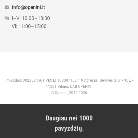
info@openini.lt
I–V: 10:00–18:00
VI: 11:00–15:00
Im.kodas: 302858456 PVM: LT 100007153119 Adresas: Gerovės g. 51-10, LT-
11221 Vilnius UAB OPENINI
© Openini, 2015-2026
Daugiau nei 1000
pavyzdžių.