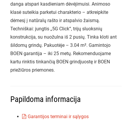
danga atspari kasdieniam dėvėjimuisi. Animoso
klasė suteikia parketui charakterio – atkreipkite
dėmesį į natūralų rašto ir atspalvio žaismą.
Techniškai: jungtis „5G Click“, trijų sluoksnių
konstrukcija, su nuožulna iš 2 pusių. Tinka kloti ant
šildomų grindų. Pakuotėje – 3.04 m². Gamintojo
BOEN garantija – iki 25 metų. Rekomenduojame
kartu rinktis tinkančią BOEN grindjuostę ir BOEN
priežiūros priemones.
Papildoma informacija
Garantijos terminai ir sąlygos