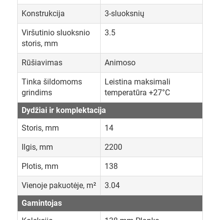
Konstrukcija
3-sluoksnių
Viršutinio sluoksnio
3.5
storis, mm
Rūšiavimas
Animoso
Tinka šildomoms
Leistina maksimali
grindims
temperatūra +27°C
Dydžiai ir komplektacija
Storis, mm
14
Ilgis, mm
2200
Plotis, mm
138
Vienoje pakuotėje, m²
3.04
Gamintojas