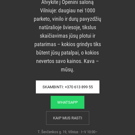
Atvykite į Openini saloną
Vilniuje: daugiau nei 1000
parketo, vinilo ir durų pavyzdžių
natūralioje šviesoje, tikslus
skaičiavimas jūsų plotui ir
patarimas – kokios grindys tiks
būtent jūsų patalpai, o kokios
nevertos savo kainos. Kava –
mūsų.
SKAMBINTI: +370 613 899 55
WHATSAPP
KAIP MUS RASTI
T. Ševčenkos g. 19, Vilnius · I–V 10:00–