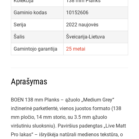
Kolekcija
138 mm Planks
Gaminio kodas
10152606
Serija
2022 naujovės
Šalis
Šveicarija-Lietuva
Gamintojo garantija
25 metai
Aprašymas
BOEN 138 mm Planks – ąžuolo „Medium Grey“
inžinerinė parketlentė, vienos juostos formato (138
mm pločio, 14 mm storio, su 3.5 mm ąžuolo
viršutiniu sluoksniu). Paviršius padengtas „Live Matt
Pro lakas“ – išryškėja natūrali medienos tekstūra, o