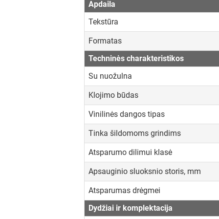
Apdaila
Tekstūra
Formatas
Techninės charakteristikos
Su nuožulna
Klojimo būdas
Vinilinės dangos tipas
Tinka šildomoms grindims
Atsparumo dilimui klasė
Apsauginio sluoksnio storis, mm
Atsparumas drėgmei
Dydžiai ir komplektacija