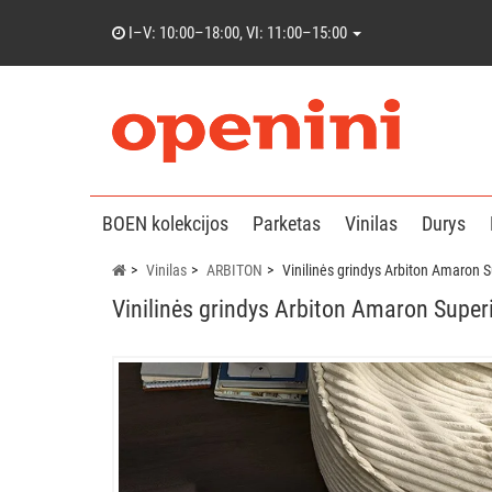
I–V: 10:00–18:00, VI: 11:00–15:00
BOEN kolekcijos
Parketas
Vinilas
Durys
Vinilas
ARBITON
Vinilinės grindys Arbiton Amaron 
Vinilinės grindys Arbiton Amaron Super