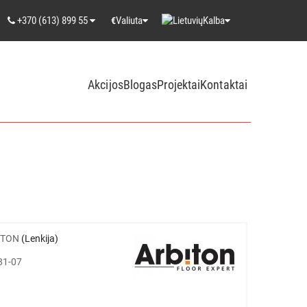
+370 (613) 899 55
Valiuta
Kalba
€
Akcijos
Blogas
Projektai
Kontaktai
ITON
(Lenkija)
81-07