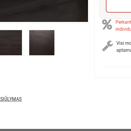
Perkant
individ
Visi mo
aptarn
ASIŪLYMAS