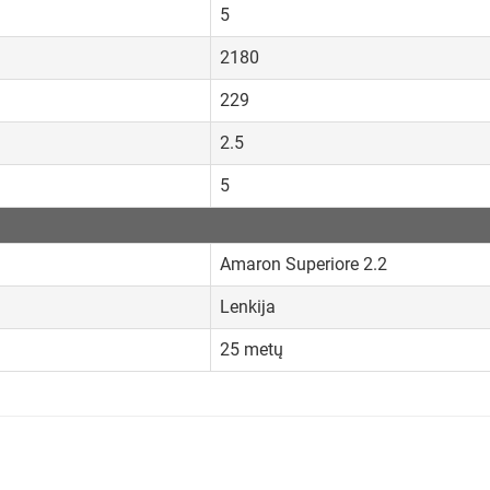
5
2180
229
2.5
5
Amaron Superiore 2.2
Lenkija
25 metų