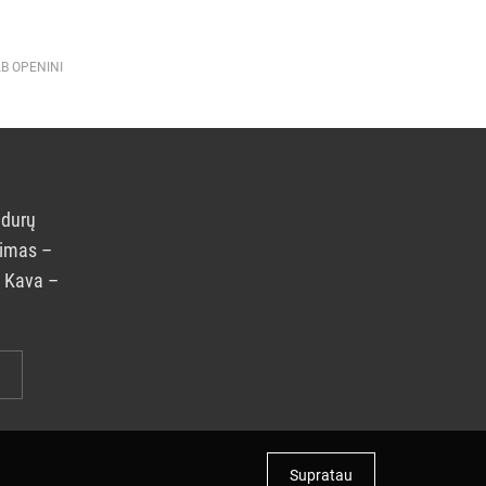
AB OPENINI
 durų
rimas –
. Kava –
Supratau