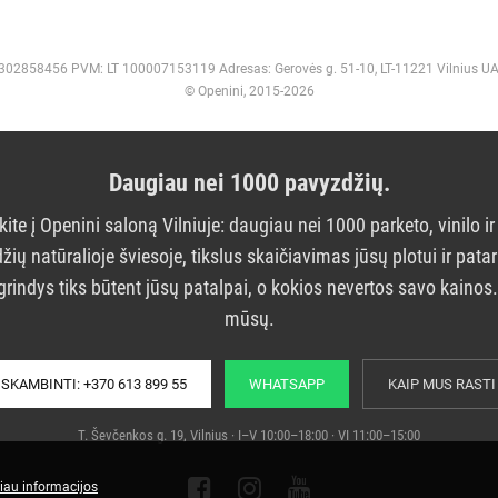
 302858456 PVM: LT 100007153119 Adresas: Gerovės g. 51-10, LT-11221 Vilnius U
© Openini, 2015-2026
Daugiau nei 1000 pavyzdžių.
kite į Openini saloną Vilniuje: daugiau nei 1000 parketo, vinilo ir
žių natūralioje šviesoje, tikslus skaičiavimas jūsų plotui ir pata
grindys tiks būtent jūsų patalpai, o kokios nevertos savo kainos
mūsų.
SKAMBINTI: +370 613 899 55
WHATSAPP
KAIP MUS RASTI
T. Ševčenkos g. 19, Vilnius · I–V 10:00–18:00 · VI 11:00–15:00
iau informacijos