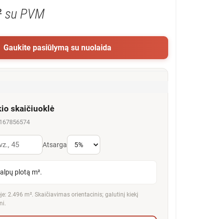
²
su PVM
Gaukite pasiūlymą su nuolaida
kio skaičiuoklė
5167856574
Atsarga
talpų plotą m².
e: 2.496 m². Skaičiavimas orientacinis; galutinį kiekį
ni.