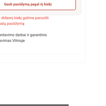
Gauti pasiūlymą pagal šį kiekį
 didesnį kiekį galime paruošti
ualų pasiūlymą
ntavimo darbai ir garantinis
avimas Vilniuje