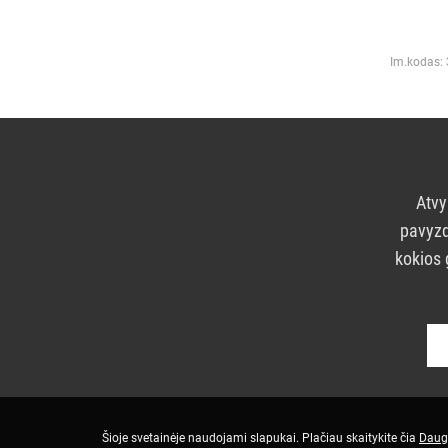
Im.kodas:
Atvy
pavyzd
kokios 
Šioje svetainėje naudojami slapukai. Plačiau skaitykite čia
Daug