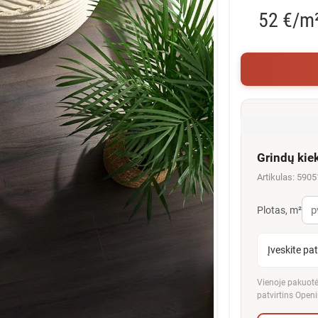
52 €/m
Grindų kie
Artikulas: 590
Plotas, m²
Įveskite pa
Vienoje pakuotėj
patvirtins Openi