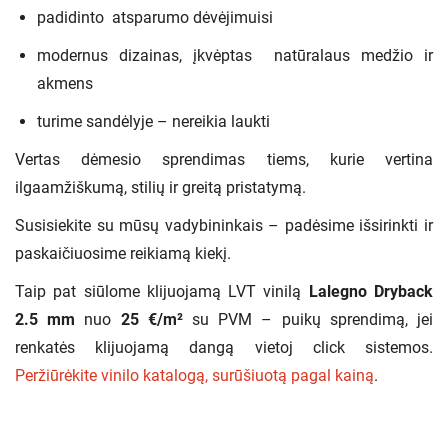
padidinto atsparumo dėvėjimuisi
modernus dizainas, įkvėptas natūralaus medžio ir
akmens
turime sandėlyje – nereikia laukti
Vertas dėmesio sprendimas tiems, kurie vertina
ilgaamžiškumą, stilių ir greitą pristatymą.
Susisiekite su mūsų vadybininkais – padėsime išsirinkti ir
paskaičiuosime reikiamą kiekį.
Taip pat siūlome klijuojamą LVT vinilą
Lalegno Dryback
2.5 mm
nuo
25 €/m²
su PVM – puikų sprendimą, jei
renkatės klijuojamą dangą vietoj click sistemos.
Peržiūrėkite vinilo katalogą, surūšiuotą pagal kainą
.