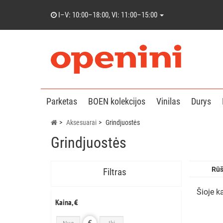
I–V: 10:00–18:00, VI: 11:00–15:00
Parketas
BOEN kolekcijos
Vinilas
Durys
Aksesuarai
Grindjuostės
Grindjuostės
Rūš
Filtras
Šioje k
Kaina, €