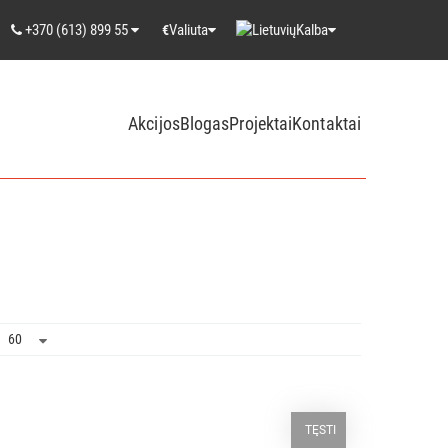
+370 (613) 899 55
Valiuta
Kalba
€
Akcijos
Blogas
Projektai
Kontaktai
TĘSTI