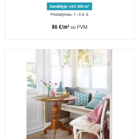
Sandėlyje:
virš 300 m²
Pristatymas: 1–3 d. d.
86 €/m²
su PVM