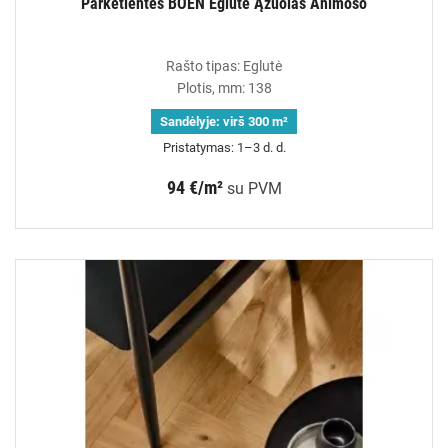
Parketlentės BOEN Eglutė Ąžuolas Animoso
Rašto tipas: Eglutė
Plotis, mm: 138
Sandėlyje:
virš 300 m²
Pristatymas: 1–3 d. d.
94 €/m²
su PVM