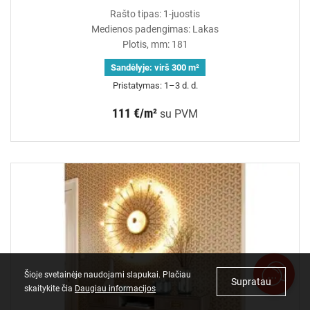
Rašto tipas: 1-juostis
Medienos padengimas: Lakas
Plotis, mm: 181
Sandėlyje:
virš 300 m²
Pristatymas: 1–3 d. d.
111 €/m²
su PVM
Šioje svetainėje naudojami slapukai. Plačiau
Supratau
skaitykite čia
Daugiau informacijos