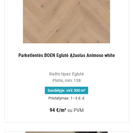
Parketlentės BOEN Eglutė Ąžuolas Animoso white
Rašto tipas: Eglutė
Plotis, mm: 138
Sandėlyje:
virš 300 m²
Pristatymas: 1–3 d. d.
94 €/m²
su PVM