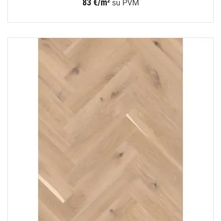
83 €/m²
su PVM