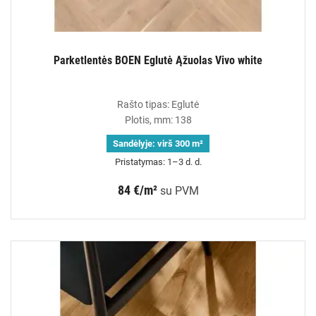
Parketlentės BOEN Eglutė Ąžuolas Vivo white
Rašto tipas: Eglutė
Plotis, mm: 138
Sandėlyje:
virš 300 m²
Pristatymas: 1–3 d. d.
84 €/m²
su PVM