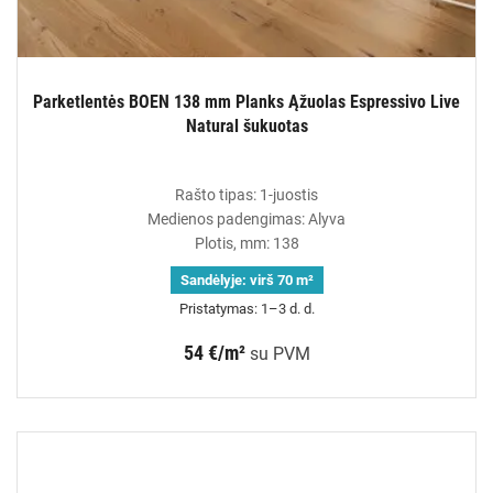
Parketlentės BOEN 138 mm Planks Ąžuolas Espressivo Live
Natural šukuotas
Rašto tipas: 1-juostis
Medienos padengimas: Alyva
Plotis, mm: 138
Sandėlyje:
virš 70 m²
Pristatymas: 1–3 d. d.
54 €/m²
su PVM