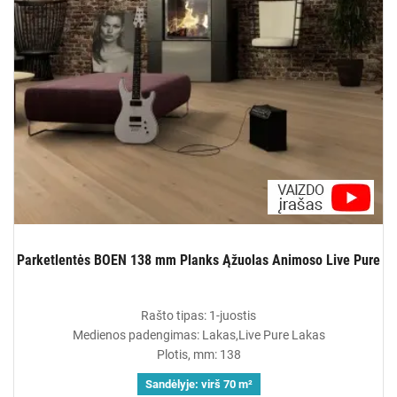
Parketlentės BOEN 138 mm Planks Ąžuolas Animoso Live Pure
Rašto tipas: 1-juostis
Medienos padengimas: Lakas,Live Pure Lakas
Plotis, mm: 138
Sandėlyje:
virš 70 m²