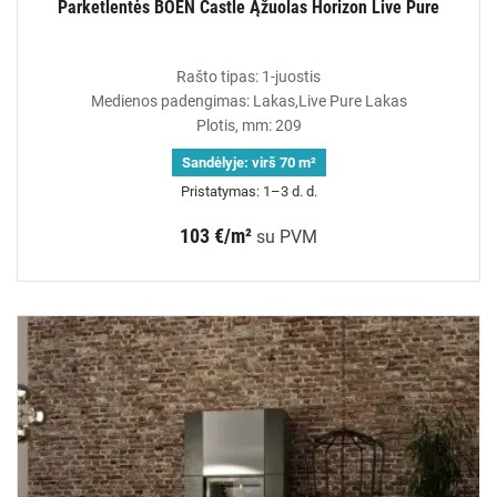
Parketlentės BOEN Castle Ąžuolas Horizon Live Pure
Rašto tipas: 1-juostis
Medienos padengimas: Lakas,Live Pure Lakas
Plotis, mm: 209
Sandėlyje:
virš 70 m²
Pristatymas: 1–3 d. d.
103 €/m²
su PVM