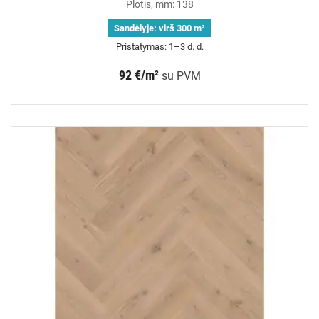
Plotis, mm: 138
Sandėlyje:
virš 300 m²
Pristatymas: 1–3 d. d.
92 €/m²
su PVM