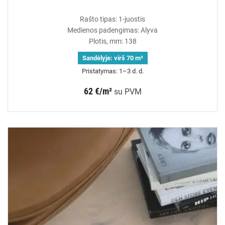
Rašto tipas: 1-juostis
Medienos padengimas: Alyva
Plotis, mm: 138
Sandėlyje:
virš 70 m²
Pristatymas: 1–3 d. d.
62 €/m²
su PVM