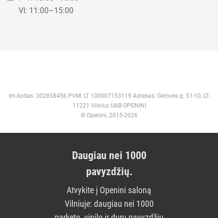
VI: 11:00–15:00
Im.kodas: 302858456 PVM: LT 100007153119 Adresas: Gerovės g. 51-10, LT-
11221 Vilnius UAB OPENINI
© Openini, 2015-2026
Daugiau nei 1000
pavyzdžių.
Atvykite į Openini saloną
Vilniuje: daugiau nei 1000
parketo, vinilo ir durų pavyzdžių