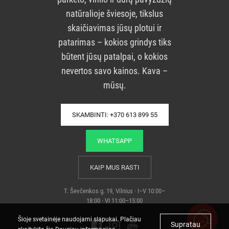
natūralioje šviesoje, tikslus
skaičiavimas jūsų plotui ir
patarimas – kokios grindys tiks
būtent jūsų patalpai, o kokios
nevertos savo kainos. Kava –
mūsų.
SKAMBINTI: +370 613 899 55
WHATSAPP
KAIP MUS RASTI
T. Ševčenkos g. 19, Vilnius · I–V 10:00–
18:00 · VI 11:00–15:00
Šioje svetainėje naudojami slapukai. Plačiau
Supratau