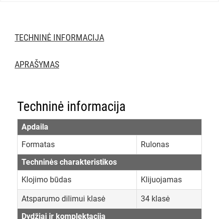
TECHNINĖ INFORMACIJA
APRAŠYMAS
Techninė informacija
Apdaila
Formatas
Rulonas
Techninės charakteristikos
Klojimo būdas
Klijuojamas
Atsparumo dilimui klasė
34 klasė
Dydžiai ir komplektacija