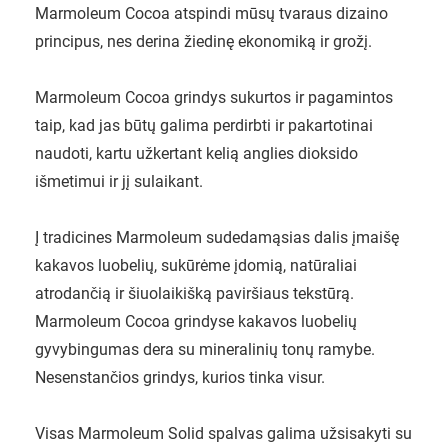
Marmoleum Cocoa atspindi mūsų tvaraus dizaino
principus, nes derina žiedinę ekonomiką ir grožį.
Marmoleum Cocoa grindys sukurtos ir pagamintos
taip, kad jas būtų galima perdirbti ir pakartotinai
naudoti, kartu užkertant kelią anglies dioksido
išmetimui ir jį sulaikant.
Į tradicines Marmoleum sudedamąsias dalis įmaišę
kakavos luobelių, sukūrėme įdomią, natūraliai
atrodančią ir šiuolaikišką paviršiaus tekstūrą.
Marmoleum Cocoa grindyse kakavos luobelių
gyvybingumas dera su mineralinių tonų ramybe.
Nesenstančios grindys, kurios tinka visur.
Visas Marmoleum Solid spalvas galima užsisakyti su