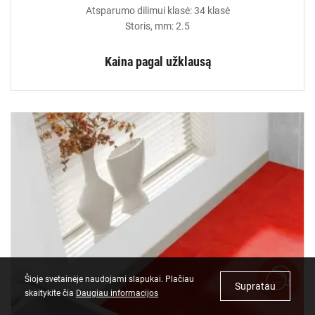
Atsparumo dilimui klasė: 34 klasė
Storis, mm: 2.5
Kaina pagal užklausą
Šioje svetainėje naudojami slapukai. Plačiau
Supratau
skaitykite čia
Daugiau informacijos