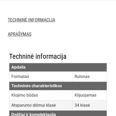
TECHNINĖ INFORMACIJA
APRAŠYMAS
Techninė informacija
Apdaila
Formatas
Rulonas
Techninės charakteristikos
Klojimo būdas
Klijuojamas
Atsparumo dilimui klasė
34 klasė
Dydžiai ir komplektacija