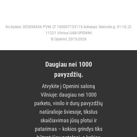
Im.kodas: 302858456 PVM: LT 100007153119 Adresas: Gerovės g. 51-10, LT-
11221 Vilnius UAB OPENINI
© Openini, 2015-2026
Daugiau nei 1000
pavyzdžių.
Atvykite į Openini saloną
Vilniuje: daugiau nei 1000
parketo, vinilo ir durų pavyzdžių
natūralioje šviesoje, tikslus
skaičiavimas jūsų plotui ir
patarimas – kokios grindys tiks