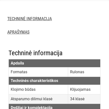
TECHNINĖ INFORMACIJA
APRAŠYMAS
Techninė informacija
Apdaila
Formatas
Rulonas
Techninės charakteristikos
Klojimo būdas
Klijuojamas
Atsparumo dilimui klasė
34 klasė
Dydžiai ir komplektacija