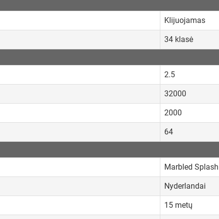
Klijuojamas
34 klasė
2.5
32000
2000
64
Marbled Splash
Nyderlandai
15 metų