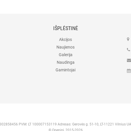
IŠPLĖSTINĖ
Akcijos
Naujienos
Galerija
Naudinga
Gamintojai
 302858456 PVM: LT 100007153119 Adresas: Gerovės g. 51-10, LT-11221 Vilnius U
© Openini, 2015-2026