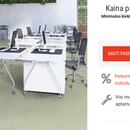
Kaina p
Minimalus kieki
GAUTI PAS
Perkant
individ
Visi mo
aptarn