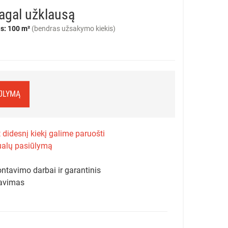
agal užklausą
s: 100 m²
(bendras užsakymo kiekis)
IŪLYMĄ
 didesnį kiekį galime paruošti
ualų pasiūlymą
ntavimo darbai ir garantinis
avimas