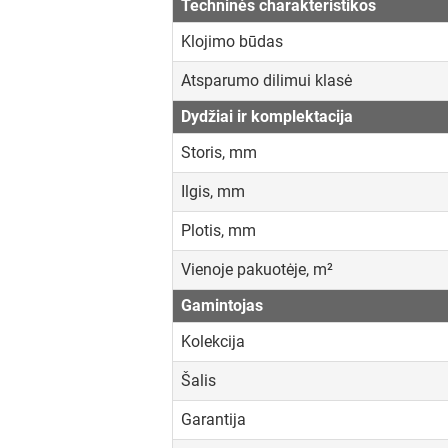
Techninės charakteristikos
Klojimo būdas
Atsparumo dilimui klasė
Dydžiai ir komplektacija
Storis, mm
Ilgis, mm
Plotis, mm
Vienoje pakuotėje, m²
Gamintojas
Kolekcija
Šalis
Garantija