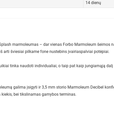
14 dienų
. Splash marmoleumas – dar vienas Forbo Marmoleum šeimos narys
 iš arti šviesiai pilkame fone nustebins įvairiaspalviai potėpiai.
kiai tinka naudoti individualiai, o taip pat kaip jungiamąją dal
mą galima įsigyti ir 3,5 mm storio Marmoleum Decibel konfigur
kiekis, bei tikslinamas gamybos terminas.