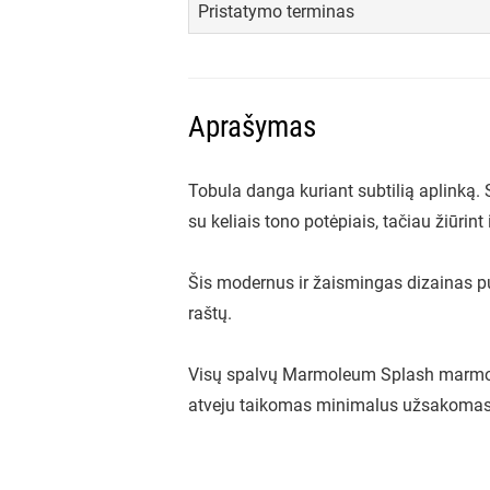
Pristatymo terminas
Aprašymas
Tobula danga kuriant subtilią aplinką
su keliais tono potėpiais, tačiau žiūrint
Šis modernus ir žaismingas dizainas pui
raštų.
Visų spalvų Marmoleum Splash marmoleu
atveju taikomas minimalus užsakomas 