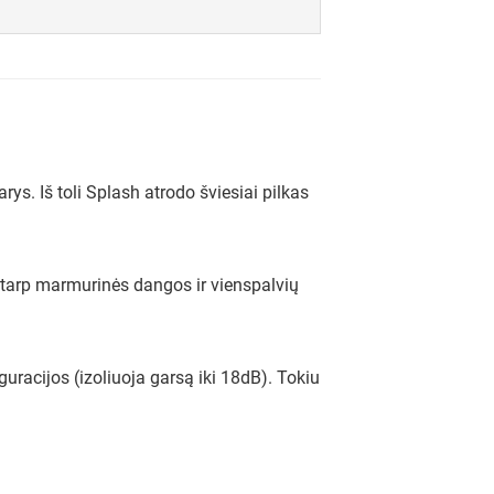
. Iš toli Splash atrodo šviesiai pilkas
į tarp marmurinės dangos ir vienspalvių
acijos (izoliuoja garsą iki 18dB). Tokiu