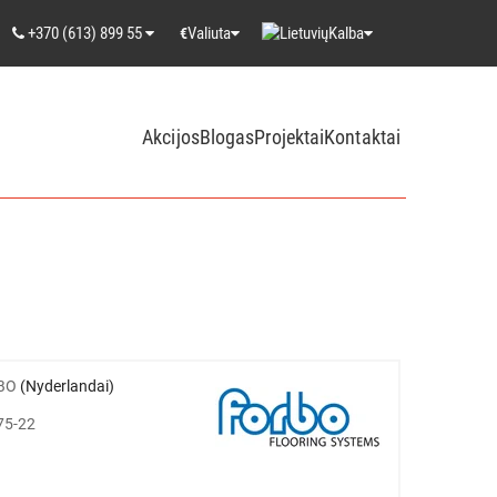
+370 (613) 899 55
Valiuta
Kalba
€
Akcijos
Blogas
Projektai
Kontaktai
BO
(Nyderlandai)
75-22