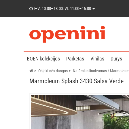
I–V: 10:00–18:00, VI: 11:00–15:00
BOEN kolekcijos
Parketas
Vinilas
Durys
Objektinės dangos
Natūralus linoleumas / Marmoleu
Marmoleum Splash 3430 Salsa Verde