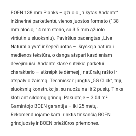
BOEN 138 mm Planks – ąžuolo „rūkytas Andante“
inžinerinė parketlentė, vienos juostos formato (138
mm pločio, 14 mm storio, su 3.5 mm ąžuolo
viršutiniu sluoksniu). Paviršius padengtas „Live
Natural alyva“ ir šepečiuotas – išryškėja natūrali
medienos tekstūra, o danga atspari kasdieniam
dėvėjimuisi. Andante klasė suteikia parketui
charakterio – atkreipkite dėmesį į natūralų rašto ir
atspalvio žaismą. Techniškai: jungtis „5G Click“, trijų
sluoksnių konstrukcija, su nuožulna iš 2 pusių. Tinka
kloti ant šildomų grindų. Pakuotėje – 3.04 m².
Gamintojo BOEN garantija – iki 25 metų.
Rekomenduojame kartu rinktis tinkančią BOEN
grindjuostę ir BOEN priežiūros priemones.