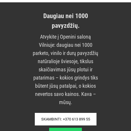
Daugiau nei 1000
pavyzdžių.
Atvykite į Openini saloną
Vilniuje: daugiau nei 1000
parketo, vinilo ir durų pavyzdžių
natūralioje šviesoje, tikslus
skaičiavimas jūsų plotui ir
patarimas – kokios grindys tiks
būtent jūsų patalpai, o kokios
nevertos savo kainos. Kava –
mūsų.
SKAMBINTI: +370 613 899 55