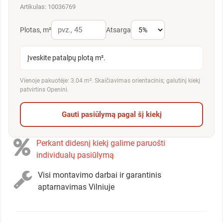
Artikulas: 10036769
Plotas, m²
Atsarga
Įveskite patalpų plotą m².
Vienoje pakuotėje: 3.04 m². Skaičiavimas orientacinis; galutinį kiekį
patvirtins Openini.
Gauti pasiūlymą pagal šį kiekį
Perkant didesnį kiekį galime paruošti
individualų pasiūlymą
Visi montavimo darbai ir garantinis
aptarnavimas Vilniuje