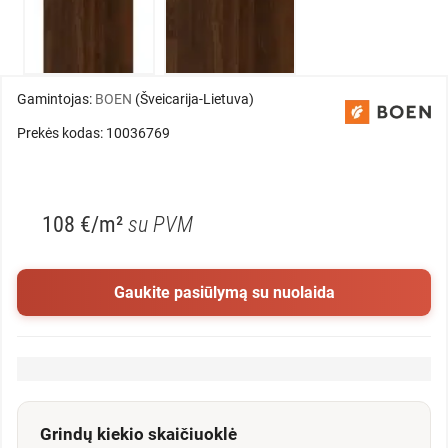
Gamintojas:
BOEN
(Šveicarija-Lietuva)
Prekės kodas: 10036769
108 €/m²
su PVM
Gaukite pasiūlymą su nuolaida
Grindų kiekio skaičiuoklė