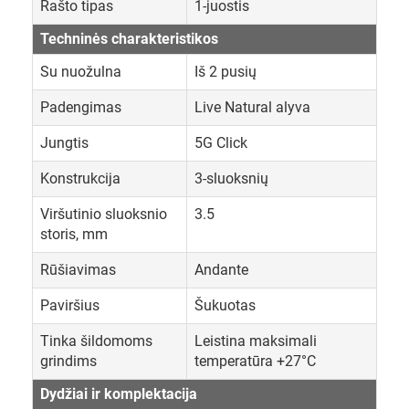
Rašto tipas
1-juostis
Techninės charakteristikos
Su nuožulna
Iš 2 pusių
Padengimas
Live Natural alyva
Jungtis
5G Click
Konstrukcija
3-sluoksnių
Viršutinio sluoksnio
3.5
storis, mm
Rūšiavimas
Andante
Paviršius
Šukuotas
Tinka šildomoms
Leistina maksimali
grindims
temperatūra +27°C
Dydžiai ir komplektacija