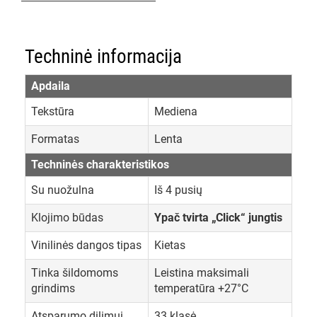
Techninė informacija
Apdaila
Tekstūra
Mediena
Formatas
Lenta
Techninės charakteristikos
Su nuožulna
Iš 4 pusių
Klojimo būdas
Ypač tvirta „Click“ jungtis
Vinilinės dangos tipas
Kietas
Tinka šildomoms
Leistina maksimali
grindims
temperatūra +27°C
Atsparumo dilimui
33 klasė