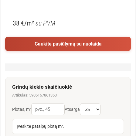
38 €/m²
su PVM
Gaukite pasiūlymą su nuolaida
Grindų kiekio skaičiuoklė
Artikulas: 5905167861363
Plotas, m²
Atsarga
Įveskite patalpų plotą m².