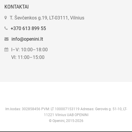
KONTAKTAI
T. Ševčenkos g.19, LT-03111, Vilnius
+370 613 899 55
info@openini.lt
I–V: 10:00–18:00
VI: 11:00–15:00
Im.kodas: 302858456 PVM: LT 100007153119 Adresas: Gerovės g. 51-10, LT-
11221 Vilnius UAB OPENINI
© Openini, 2015-2026