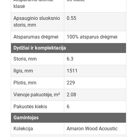
klasė
Apsauginio sluoksnio
0.55
storis, mm
Atsparumas drėgmei
100% atsparus drėgmei
Dydžiai ir komplektacija
Storis, mm
6.3
Ilgis, mm
1511
Plotis, mm
229
Vienoje pakuotėje, m²
2.08
Pakuotės kiekis
6
Gamintojas
Kolekcija
Amaron Wood Acoustic