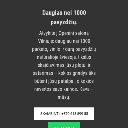
Daugiau nei 1000
pavyzdžių.
Atvykite į Openini saloną
Vilniuje: daugiau nei 1000
parketo, vinilo ir durų pavyzdžių
natūralioje šviesoje, tikslus
skaičiavimas jūsų plotui ir
patarimas – kokios grindys tiks
būtent jūsų patalpai, o kokios
nevertos savo kainos. Kava –
mūsų.
SKAMBINTI: +370 613 899 55