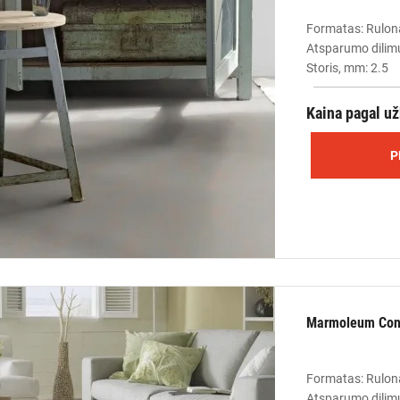
Formatas: Rulon
Atsparumo dilimu
Storis, mm: 2.5
Kaina pagal u
P
Marmoleum Conc
Formatas: Rulon
Atsparumo dilimu