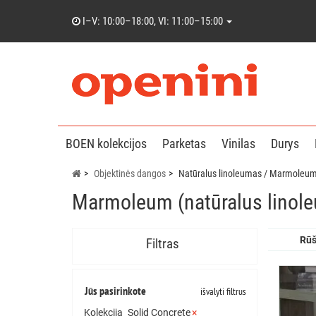
I–V: 10:00–18:00, VI: 11:00–15:00
BOEN kolekcijos
Parketas
Vinilas
Durys
Objektinės dangos
Natūralus linoleumas / Marmoleu
Marmoleum (natūralus linole
Rūš
Filtras
Jūs pasirinkote
išvalyti filtrus
Kolekcija
Solid Concrete
×