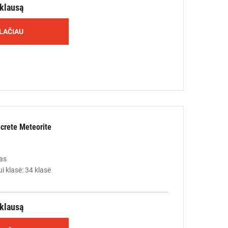
žklausą
LAČIAU
rete Meteorite
as
i klasė: 34 klasė
žklausą