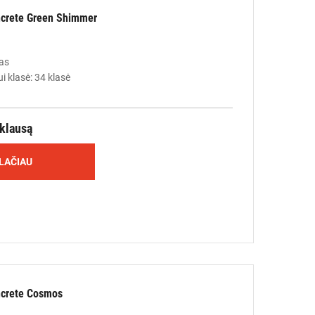
crete Green Shimmer
as
i klasė: 34 klasė
žklausą
LAČIAU
crete Cosmos