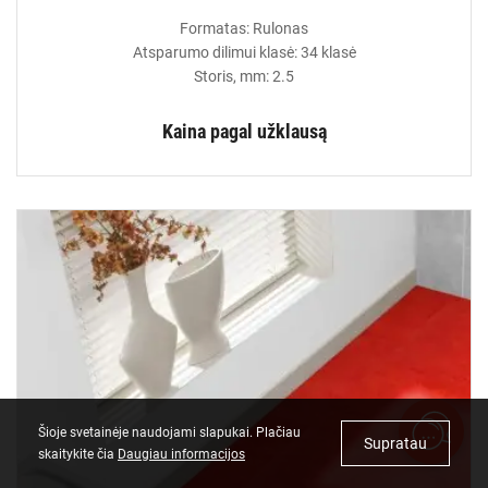
Formatas: Rulonas
Atsparumo dilimui klasė: 34 klasė
Storis, mm: 2.5
Kaina pagal užklausą
Šioje svetainėje naudojami slapukai. Plačiau
Supratau
skaitykite čia
Daugiau informacijos